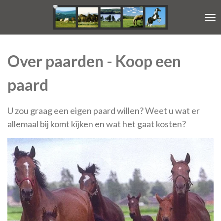
Ga
direct
naar
de
hoofdinhoud
Over paarden - Koop een
paard
U zou graag een eigen paard willen? Weet u wat er
allemaal bij komt kijken en wat het gaat kosten?