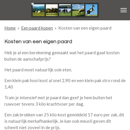
Ga
direct
naar
de
Home
»
Een paard kopen
»
Kosten van een eigen paard
hoofdinhoud
Kosten van een eigen paard
Heb je al een berekening gemaakt wat het paard gaat kosten
buiten de aanschafprijs?
Het paard moet natuurlijk ook eten.
Een klein pak hooi kost al snel 2,90 en een klein pak stro rond de
1,40
Train je intensief met je paard dan geef je hem buiten het
ruwvoer tevens 3 kilo krachtvoer per dag.
Een zak brokken van 25 kilo kost gemiddeld 17 euro per zak, dit
is natuurlijk merkafhankelijk. Je kan ook meusli geven dit
scheelt niet zoveel in de prijs.